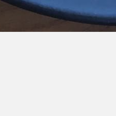
Bekijk de
Menukaart
van Restaurant Pitch.